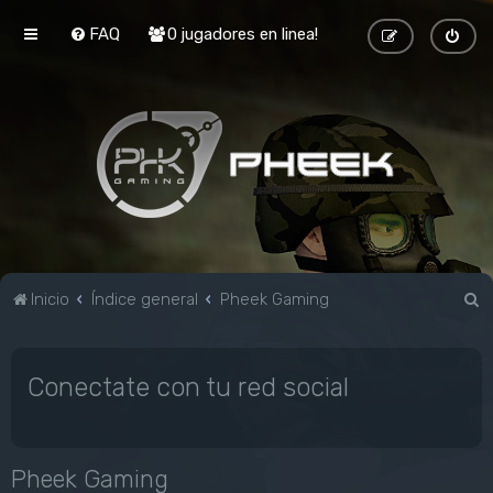
FAQ
0 jugadores en linea!
B
Inicio
Índice general
Pheek Gaming
u
s
Conectate con tu red social
c
a
r
Pheek Gaming