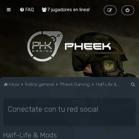
FAQ
7 jugadores en linea!
B
Inicio
Índice general
Pheek Gaming
Half-Life & Mods
u
s
Conectate con tu red social
c
a
r
Half-Life & Mods