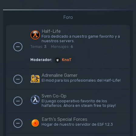
Foro
Half-Life
Foro dedicado a nuestro game favorito y a
nuestros servers.
Temas:
3
Mensajes:
6
Moderador:
KnoT
Adrenaline Gamer
El mod para los profesionales del Half-Life!
Sven Co-Op
El juego cooperativo favorito de los
halfaiferos. Ahora en steam free to play!
Earth's Special Forces
Hogar de nuestro servidor de ESF 1.2.3