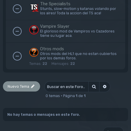
The Specialists
Stunts, slow-motion y katanas volando por
los aires! Toda la accion del TS aca!
Vampire Slayer
El glorioso mod de Vampiros vs Cazadores
tiene su lugar aca.
Otros mods
Otros mods del HL1 que no estan cubiertos
por los demás foros.
Temas:
22
Mensajes:
22
Nuevo Tema
Buscar
Búsqueda av
0 temas • Página
1
de
1
No hay temas o mensajes en este foro.