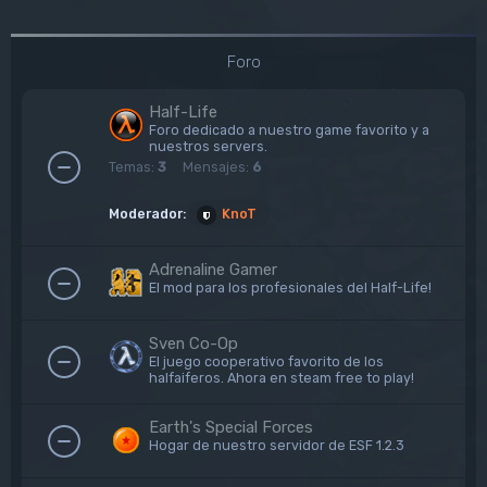
Foro
Half-Life
Foro dedicado a nuestro game favorito y a
nuestros servers.
Temas:
3
Mensajes:
6
Moderador:
KnoT
Adrenaline Gamer
El mod para los profesionales del Half-Life!
Sven Co-Op
El juego cooperativo favorito de los
halfaiferos. Ahora en steam free to play!
Earth's Special Forces
Hogar de nuestro servidor de ESF 1.2.3