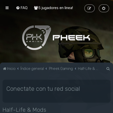
FAQ
5 jugadores en linea!
B
Inicio
Índice general
Pheek Gaming
Half-Life & Mods
u
s
Conectate con tu red social
c
a
r
Half-Life & Mods