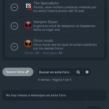
The Specialists
Stunts, slow-motion y katanas volando por
los aires! Toda la accion del TS aca!
Vampire Slayer
El glorioso mod de Vampiros vs Cazadores
tiene su lugar aca.
Otros mods
Otros mods del HL1 que no estan cubiertos
por los demás foros.
Temas:
22
Mensajes:
22
Nuevo Tema
Buscar
Búsqueda av
0 temas • Página
1
de
1
No hay temas o mensajes en este foro.