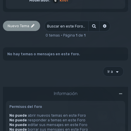
Moderador:
KnoT
Nuevo Tema
Buscar
Búsqueda av
0 temas • Página
1
de
1
No hay temas o mensajes en este foro.
Ir a
Información
Permisos del foro
No puede
abrir nuevos temas en este Foro
No puede
responder a temas en este Foro
No puede
editar sus mensajes en este Foro
No puede
borrar sus mensajes en este Foro