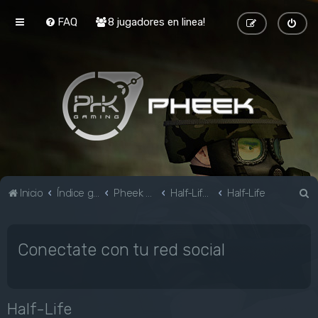
FAQ
8 jugadores en linea!
B
Inicio
Índice general
Pheek Gaming
Half-Life & Mods
Half-Life
u
s
Conectate con tu red social
c
a
r
Half-Life