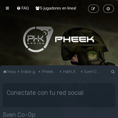
FAQ
5 jugadores en linea!
B
Inicio
Índice general
Pheek Gaming
Half-Life & Mods
Sven Co-Op
u
s
Conectate con tu red social
c
a
r
Sven Co-Op