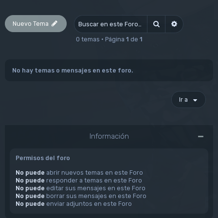
Nuevo Tema
Buscar
Búsqueda av
0 temas • Página
1
de
1
No hay temas o mensajes en este foro.
Ir a
Información
Permisos del foro
No puede
abrir nuevos temas en este Foro
No puede
responder a temas en este Foro
No puede
editar sus mensajes en este Foro
No puede
borrar sus mensajes en este Foro
No puede
enviar adjuntos en este Foro