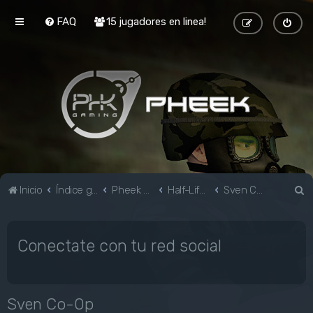
FAQ
15 jugadores en linea!
B
Inicio
Índice general
Pheek Gaming
Half-Life & Mods
Sven Co-Op
u
s
Conectate con tu red social
c
a
r
Sven Co-Op