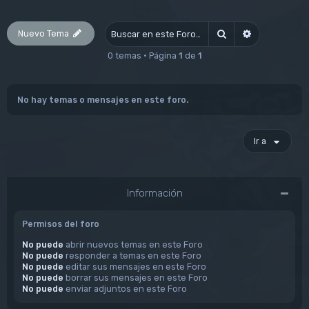
Nuevo Tema
Buscar
Búsqueda av
0 temas • Página
1
de
1
No hay temas o mensajes en este foro.
Ir a
Información
Permisos del foro
No puede
abrir nuevos temas en este Foro
No puede
responder a temas en este Foro
No puede
editar sus mensajes en este Foro
No puede
borrar sus mensajes en este Foro
No puede
enviar adjuntos en este Foro