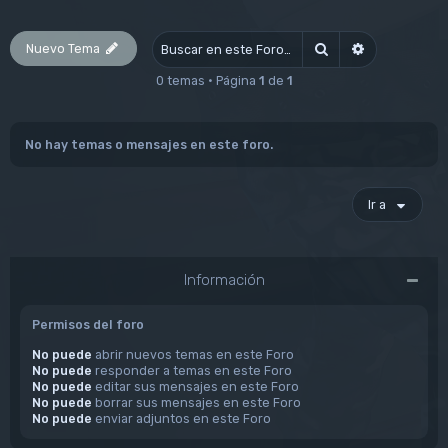
Nuevo Tema
Buscar
Búsqueda av
0 temas • Página
1
de
1
No hay temas o mensajes en este foro.
Ir a
Información
Permisos del foro
No puede
abrir nuevos temas en este Foro
No puede
responder a temas en este Foro
No puede
editar sus mensajes en este Foro
No puede
borrar sus mensajes en este Foro
No puede
enviar adjuntos en este Foro