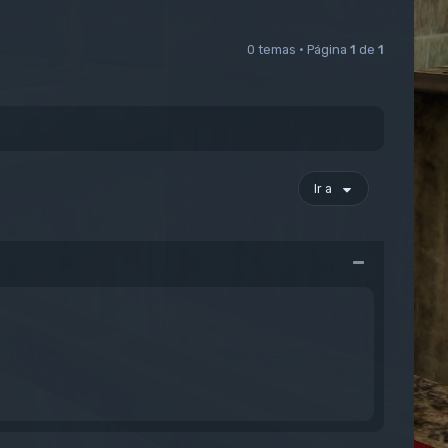
0 temas • Página
1
de
1
Ir a