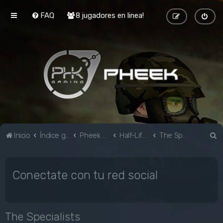
FAQ
8 jugadores en linea!
B
Inicio
Índice general
Pheek Gaming
Half-Life & Mods
The Specialists
u
s
Conectate con tu red social
c
a
r
The Specialists