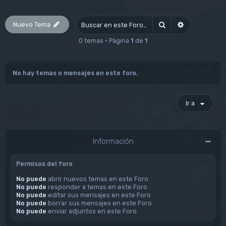
Nuevo Tema
Buscar
Búsqueda av
0 temas • Página
1
de
1
No hay temas o mensajes en este foro.
Ir a
Información
Permisos del foro
No puede
abrir nuevos temas en este Foro
No puede
responder a temas en este Foro
No puede
editar sus mensajes en este Foro
No puede
borrar sus mensajes en este Foro
No puede
enviar adjuntos en este Foro