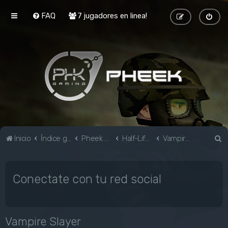
FAQ
7 jugadores en linea!
B
Inicio
Índice general
Pheek Gaming
Half-Life & Mods
Vampire Slayer
u
s
Conectate con tu red social
c
a
r
Vampire Slayer