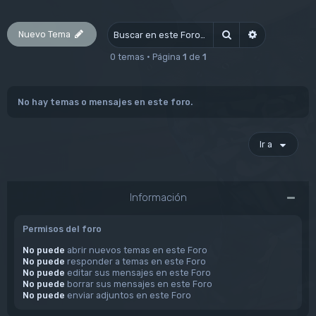
Nuevo Tema
Buscar
Búsqueda av
0 temas • Página
1
de
1
No hay temas o mensajes en este foro.
Ir a
Información
Permisos del foro
No puede
abrir nuevos temas en este Foro
No puede
responder a temas en este Foro
No puede
editar sus mensajes en este Foro
No puede
borrar sus mensajes en este Foro
No puede
enviar adjuntos en este Foro