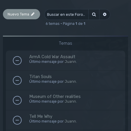
Nuevo Tema
Buscar
Búsqueda av
6 temas • Página
1
de
1
Temas
ArmA Cold War Assault
Último mensaje por
Juann.
Titan Souls
Último mensaje por
Juann.
Museum of Other realities
Último mensaje por
Juann.
Tell Me Why
Último mensaje por
Juann.