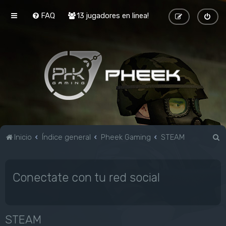
FAQ
13 jugadores en linea!
B
Inicio
Índice general
Pheek Gaming
STEAM
u
s
Conectate con tu red social
c
a
r
STEAM