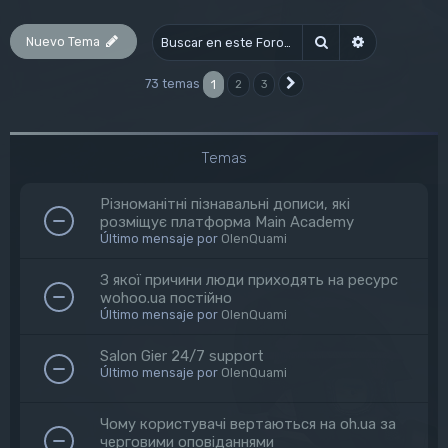
Nuevo Tema
Buscar
Búsqueda av
73 temas
1
2
3
Siguiente
Temas
Різноманітні пізнавальні дописи, які
розміщує платформа Main Academy
Último mensaje por
OlenQuami
З якої причини люди приходять на ресурс
wohoo.ua постійно
Último mensaje por
OlenQuami
Salon Gier 24/7 support
Último mensaje por
OlenQuami
Чому користувачі вертаються на oh.ua за
черговими оповіданнями