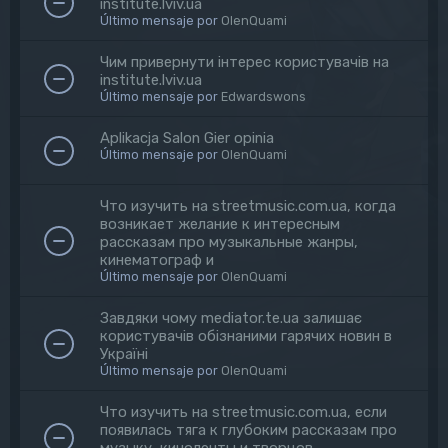
institute.lviv.ua
Último mensaje por
OlenQuami
Чим привернути інтерес користувачів на
institute.lviv.ua
Último mensaje por
Edwardswons
Aplikacja Salon Gier opinia
Último mensaje por
OlenQuami
Что изучить на streetmusic.com.ua, когда
возникает желание к интересным
рассказам про музыкальные жанры,
кинематограф и
Último mensaje por
OlenQuami
Завдяки чому mediator.te.ua залишає
користувачів обізнаними гарячих новин в
Україні
Último mensaje por
OlenQuami
Что изучить на streetmusic.com.ua, если
появилась тяга к глубоким рассказам про
музыку, киноленты и творцов