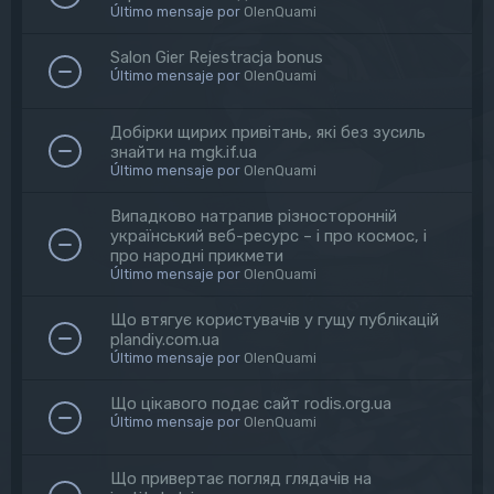
Último mensaje por
OlenQuami
Salon Gier Rejestracja bonus
Último mensaje por
OlenQuami
Добірки щирих привітань, які без зусиль
знайти на mgk.if.ua
Último mensaje por
OlenQuami
Випадково натрапив різносторонній
український веб-ресурс – і про космос, і
про народні прикмети
Último mensaje por
OlenQuami
Що втягує користувачів у гущу публікацій
plandiy.com.ua
Último mensaje por
OlenQuami
Що цікавого подає сайт rodis.org.ua
Último mensaje por
OlenQuami
Що привертає погляд глядачів на