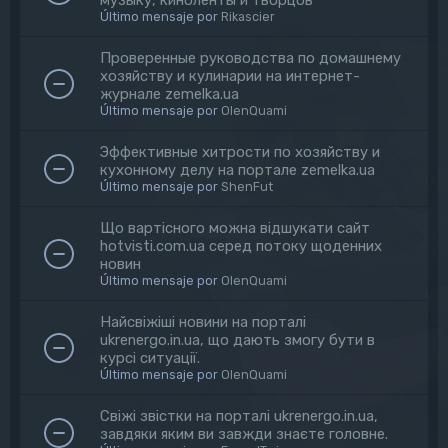
Último mensaje por
Rikascier
Проверенные руководства по домашнему
хозяйству и кулинарии на интернет-
журнале zemelka.ua
Último mensaje por
OlenQuami
Эффективные хитрости по хозяйству и
кухонному делу на портале zemelka.ua
Último mensaje por
ShenFut
Що вартісного можна відшукати сайт
hotvisti.com.ua серед потоку щоденних
новин
Último mensaje por
OlenQuami
Найсвіжіші новини на порталі
ukrenergo.in.ua, що дають змогу бути в
курсі ситуації.
Último mensaje por
OlenQuami
Свіжі звістки на порталі ukrenergo.in.ua,
завдяки яким ви завжди знаєте головне.