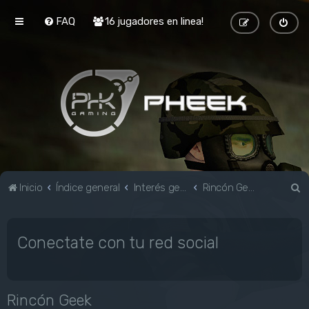
FAQ
16 jugadores en linea!
B
Inicio
Índice general
Interés general
Rincón Geek
u
s
Conectate con tu red social
c
a
r
Rincón Geek