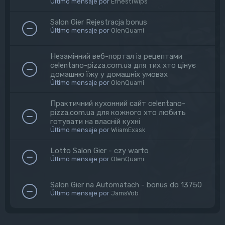
Último mensaje por
ErnestTwips
Salon Gier Rejestracja bonus
Último mensaje por
OlenQuami
Незамінний веб-портал із рецептами
celentano-pizza.com.ua для тих хто цінує
домашню їжу у домашніх умовах
Último mensaje por
OlenQuami
Практичний кухонний сайт celentano-
pizza.com.ua для кожного хто любить
готувати на власній кухні
Último mensaje por
WiiamExask
Lotto Salon Gier - czy warto
Último mensaje por
OlenQuami
Salon Gier na Automatach - bonus do 13750
Último mensaje por
JamsVob