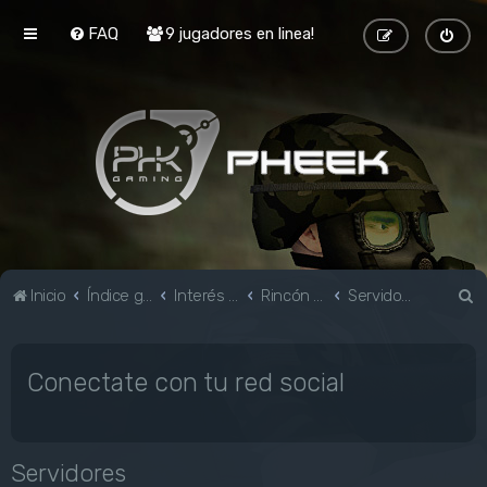
FAQ
9 jugadores en linea!
B
Inicio
Índice general
Interés general
Rincón Geek
Servidores
u
s
Conectate con tu red social
c
a
r
Servidores