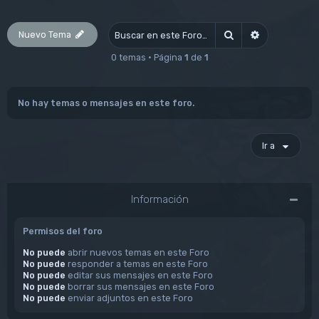
Nuevo Tema
Buscar
Búsqueda av
0 temas • Página
1
de
1
No hay temas o mensajes en este foro.
Ir a
Información
Permisos del foro
No puede
abrir nuevos temas en este Foro
No puede
responder a temas en este Foro
No puede
editar sus mensajes en este Foro
No puede
borrar sus mensajes en este Foro
No puede
enviar adjuntos en este Foro