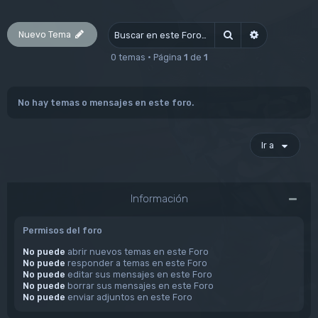
Nuevo Tema
Buscar
Búsqueda av
0 temas • Página
1
de
1
No hay temas o mensajes en este foro.
Ir a
Información
Permisos del foro
No puede
abrir nuevos temas en este Foro
No puede
responder a temas en este Foro
No puede
editar sus mensajes en este Foro
No puede
borrar sus mensajes en este Foro
No puede
enviar adjuntos en este Foro