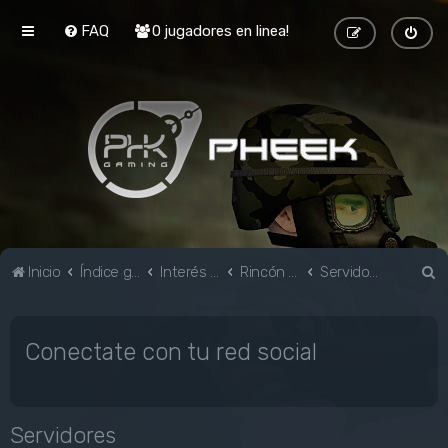
FAQ
0 jugadores en linea!
B
Inicio
Índice general
Interés general
Rincón Geek
Servidores
u
s
Conectate con tu red social
c
a
r
Servidores