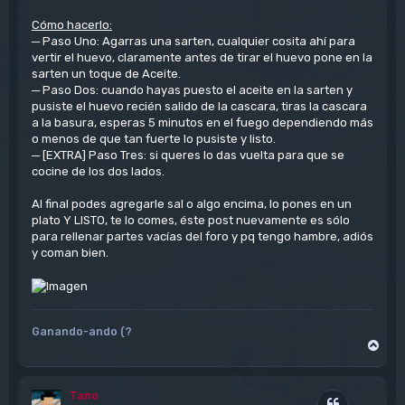
Cómo hacerlo:
─ Paso Uno: Agarras una sarten, cualquier cosita ahí para
vertir el huevo, claramente antes de tirar el huevo pone en la
sarten un toque de Aceite.
─ Paso Dos: cuando hayas puesto el aceite en la sarten y
pusiste el huevo recién salido de la cascara, tiras la cascara
a la basura, esperas 5 minutos en el fuego dependiendo más
o menos de que tan fuerte lo pusiste y listo.
─ [EXTRA] Paso Tres: si queres lo das vuelta para que se
cocine de los dos lados.
Al final podes agregarle sal o algo encima, lo pones en un
plato Y LISTO, te lo comes, éste post nuevamente es sólo
para rellenar partes vacías del foro y pq tengo hambre, adiós
y coman bien.
Ganando-ando (?
A
r
r
i
Tano
b
Citar