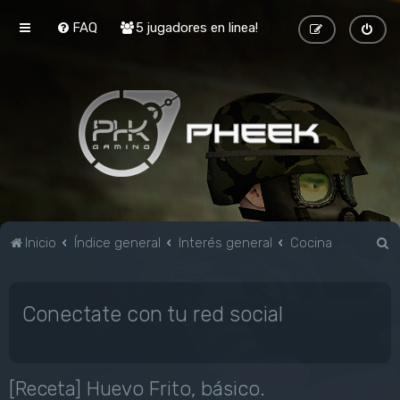
FAQ
5 jugadores en linea!
B
Inicio
Índice general
Interés general
Cocina
u
s
Conectate con tu red social
c
a
r
[Receta] Huevo Frito, básico.