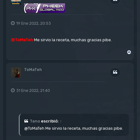
a
19 Ene 2022, 20:53
@ToMaTeh
Me sirvio la receta, muchas gracias pibe.
A
r
r
i
ToMaTeh
b
Citar
a
31 Ene 2022, 21:40
Tano
escribió:
↑
@ToMaTeh Me sirvio la receta, muchas gracias pibe.