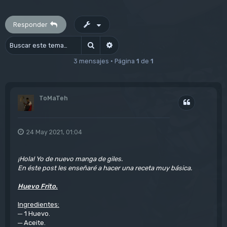
Responder
Buscar
Búsqueda avanzada
3 mensajes • Página
1
de
1
ToMaTeh
Citar
24 May 2021, 01:04
¡Hola! Yo de nuevo manga de giles.
En éste post les enseñaré a hacer una receta muy básica.
Huevo Frito.
Ingredientes:
─ 1 Huevo.
─ Aceite.