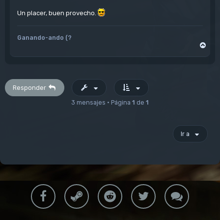
Un placer, buen provecho.
Ganando-ando (?
A
r
r
i
b
a
Responder
3 mensajes • Página
1
de
1
Ir a