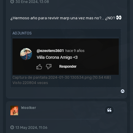
30 Ene 2024, 13:08
¿Hermoso año para revivir marp una vez mas no?... ¿NO?
ADJUNTOS
Captura de pantalla 2024-01-30 130534.png (10.54 KiB)
Visto 220804 veces
A
r
r
i
Woolker
b
Citar
a
13 May 2024, 11:06