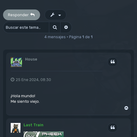
Responder
Buscar
Búsqueda avanzada
4 mensajes • Página
1
de
1
House
Citar
25 Ene 2024, 08:30
¡Hola mundo!
Me siento viejo.
A
r
r
i
Last Train
b
Citar
a