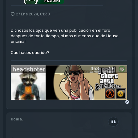
27 Ene 2024, 01:30
Dichosos los ojos que ven una publicación en el foro
despues de tanto tiempo, ni mas ni menos que de House
encima!
Que haces querido?
A
r
r
i
Koala.
b
Citar
a