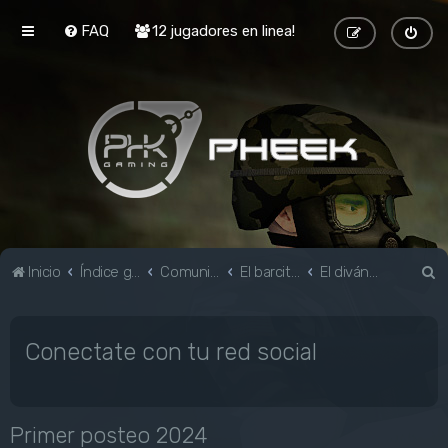
FAQ
12 jugadores en linea!
B
Inicio
Índice general
Comunidad
El barcito de Black Mesa
El diván del Dr. Breen
u
s
Conectate con tu red social
c
a
r
Primer posteo 2024