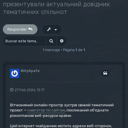
презентували актуальний довідник
тематичних спільнот
Responder
Buscar
Búsqueda avanzada
1 mensaje • Página
1
de
1
BillyApafe
Citar
27 Feb 2026, 12:17
Вітчизняний онлайн-простір зустрів свіжий тематичний
проєкт —
навігатор по сайтам
, покликаний об'єднати
різнопланові веб-ресурси країни.
Цей інтернет-майданчик містить адреси веб-сторінок,