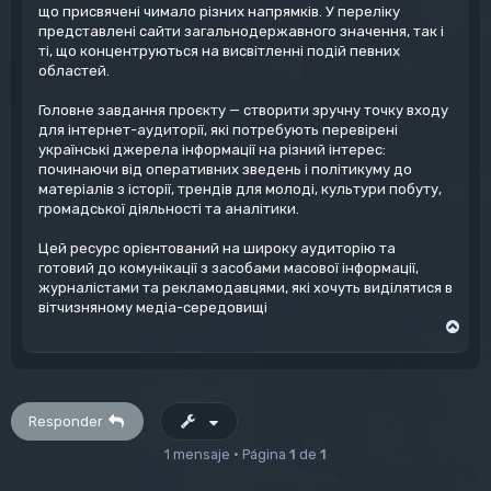
що присвячені чимало різних напрямків. У переліку
представлені сайти загальнодержавного значення, так і
ті, що концентруються на висвітленні подій певних
областей.
Головне завдання проєкту — створити зручну точку входу
для інтернет-аудиторії, які потребують перевірені
українські джерела інформації на різний інтерес:
починаючи від оперативних зведень і політикуму до
матеріалів з історії, трендів для молоді, культури побуту,
громадської діяльності та аналітики.
Цей ресурс орієнтований на широку аудиторію та
готовий до комунікації з засобами масової інформації,
журналістами та рекламодавцями, які хочуть виділятися в
вітчизняному медіа-середовищі
A
r
r
i
b
a
Responder
1 mensaje • Página
1
de
1