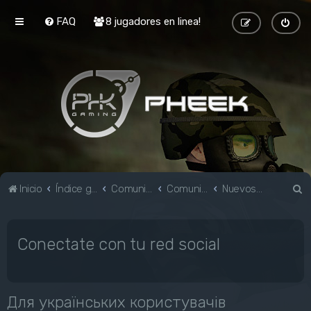
FAQ
8 jugadores en linea!
B
Inicio
Índice general
Comunidad
Comunidad
Nuevos Proyectos
u
s
Conectate con tu red social
c
a
r
Для українських користувачів